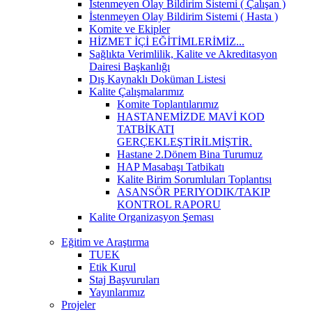
İstenmeyen Olay Bildirim Sistemi ( Çalışan )
İstenmeyen Olay Bildirim Sistemi ( Hasta )
Komite ve Ekipler
HİZMET İÇİ EĞİTİMLERİMİZ...
Sağlıkta Verimlilik, Kalite ve Akreditasyon
Dairesi Başkanlığı
Dış Kaynaklı Doküman Listesi
Kalite Çalışmalarımız
Komite Toplantılarımız
HASTANEMİZDE MAVİ KOD
TATBİKATI
GERÇEKLEŞTİRİLMİŞTİR.
Hastane 2.Dönem Bina Turumuz
HAP Masabaşı Tatbikatı
Kalite Birim Sorumluları Toplantısı
ASANSÖR PERIYODIK/TAKIP
KONTROL RAPORU
Kalite Organizasyon Şeması
Eğitim ve Araştırma
TUEK
Etik Kurul
Staj Başvuruları
Yayınlarımız
Projeler