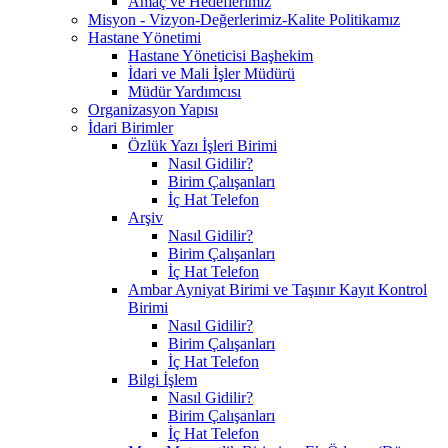
Amaç ve Hedeflerimiz
Misyon - Vizyon-Değerlerimiz-Kalite Politikamız
Hastane Yönetimi
Hastane Yöneticisi Başhekim
İdari ve Mali İşler Müdürü
Müdür Yardımcısı
Organizasyon Yapısı
İdari Birimler
Özlük Yazı İşleri Birimi
Nasıl Gidilir?
Birim Çalışanları
İç Hat Telefon
Arşiv
Nasıl Gidilir?
Birim Çalışanları
İç Hat Telefon
Ambar Ayniyat Birimi ve Taşınır Kayıt Kontrol
Birimi
Nasıl Gidilir?
Birim Çalışanları
İç Hat Telefon
Bilgi İşlem
Nasıl Gidilir?
Birim Çalışanları
İç Hat Telefon