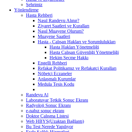
Şehrimiz
Yönlendirme
Hasta Rehberi
Nasıl Randevu Alınır?
Ziyaret Saatleri ve Kuralları
Nasıl Muayene Olurum?
Muayene Saatleri
Hasta - Çalışan Hakları ve Sorumlulukları
Hasta Hakları Yönetmeliği
Hasta Çalışan Güvenliği Yönetmeliği
Hekim Seçme Hakkı
Engelli Rehberi
Refakat Politikamız ve Refakatçi Kuralları
Nöbetçi Eczaneler
Anlaşmalı Kurumlar
Medula Tesis Kodu
Randevu Al
Laboratuvar Tetkik Sonuç Ekranı
Radyoloji Sonuç Ekranı
e-nabız sonuç ekranı
Doktor Çalışma Listesi
Web HBYS(Uzaktan Bağlantı)
Bu Test Nerede Yapılıyor
Evde Sağlık Hizmetleri