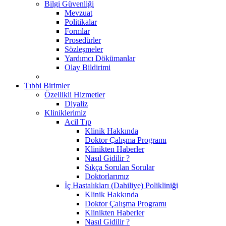
Bilgi Güvenliği
Mevzuat
Politikalar
Formlar
Prosedürler
Sözleşmeler
Yardımcı Dökümanlar
Olay Bildirimi
Tıbbi Birimler
Özellikli Hizmetler
Diyaliz
Kliniklerimiz
Acil Tıp
Klinik Hakkında
Doktor Çalışma Programı
Klinikten Haberler
Nasıl Gidilir ?
Sıkça Sorulan Sorular
Doktorlarımız
İç Hastalıkları (Dahiliye) Polikliniği
Klinik Hakkında
Doktor Çalışma Programı
Klinikten Haberler
Nasıl Gidilir ?