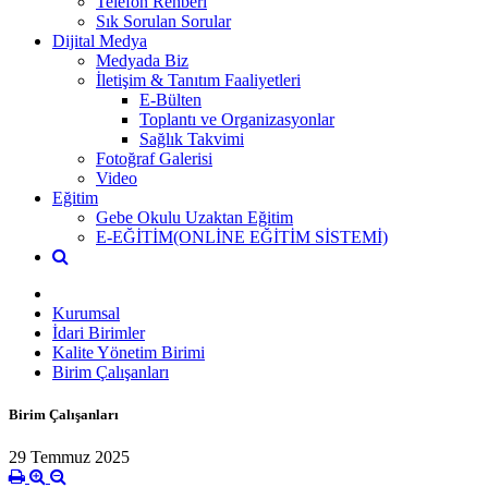
Telefon Rehberi
Sık Sorulan Sorular
Dijital Medya
Medyada Biz
İletişim & Tanıtım Faaliyetleri
E-Bülten
Toplantı ve Organizasyonlar
Sağlık Takvimi
Fotoğraf Galerisi
Video
Eğitim
Gebe Okulu Uzaktan Eğitim
E-EĞİTİM(ONLİNE EĞİTİM SİSTEMİ)
Kurumsal
İdari Birimler
Kalite Yönetim Birimi
Birim Çalışanları
Birim Çalışanları
29 Temmuz 2025