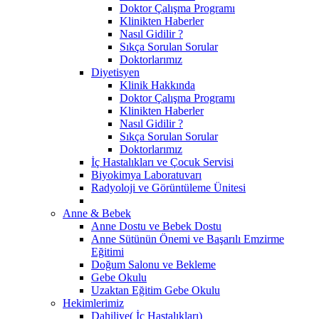
Doktor Çalışma Programı
Klinikten Haberler
Nasıl Gidilir ?
Sıkça Sorulan Sorular
Doktorlarımız
Diyetisyen
Klinik Hakkında
Doktor Çalışma Programı
Klinikten Haberler
Nasıl Gidilir ?
Sıkça Sorulan Sorular
Doktorlarımız
İç Hastalıkları ve Çocuk Servisi
Biyokimya Laboratuvarı
Radyoloji ve Görüntüleme Ünitesi
Anne & Bebek
Anne Dostu ve Bebek Dostu
Anne Sütünün Önemi ve Başarılı Emzirme
Eğitimi
Doğum Salonu ve Bekleme
Gebe Okulu
Uzaktan Eğitim Gebe Okulu
Hekimlerimiz
Dahiliye( İç Hastalıkları)