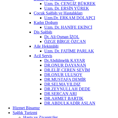
Uzm. Dr. CENGİZ BÜKREK
Uzm. Dr. ERSİN YÜREK
Çocuk Sağlığı ve Hastalıkları
Uzm.Dr. ERKAM DOLAPÇI
Kadın Doğum
Uzm. Dr. HANİFE EKİNCİ
Diş Sağlığı
Dt. Ali Osman İZOL
ÖZGE BİRGE ÖZCAN
Aile Hekimliği
Uzm. Dr. FATİME PARLAK
Acil Servis
Dr.Abdülmelik KAYAR
DR.ONUR DAYANAN
DR.ELİF CEREN SEVİM
DR.ONUR ULUSOY
DR.MUSTAFA DEMİR
DR.SELMA YILDIZ
DR.ZEYNULLAH DEDE
DR.SERCAN ARI
DR.AHMET BARTIK
DR.ABDULKADİR ASLAN
Hizmet Binamız
Sağlık Turizmi
Hasta ve Ziyaretçiler