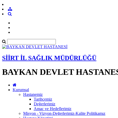
SİİRT İL SAĞLIK MÜDÜRLÜĞÜ
BAYKAN DEVLET HASTANE
Kurumsal
Hastanemiz
Tarihçemiz
Değerlerimiz
Amaç ve Hedeflerimiz
Misyon - Vizyon-Değerlerimiz-Kalite Politikamız