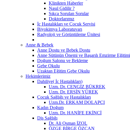
Klinikten Haberler
Nasıl Gidilir ?
Sıkça Sorulan Sorular
Doktorlarımız
İç Hastalıkları ve Çocuk Servisi
Biyokimya Laboratuvarı
Radyoloji ve Görüntüleme Ünitesi
Anne & Bebek
Anne Dostu ve Bebek Dostu
Anne Sütünün Önemi ve Başarılı Emzirme Eğitim
Doğum Salonu ve Bekleme
Gebe Okulu
Uzaktan Eğitim Gebe Okulu
Hekimlerimiz
Dahiliye( İç Hastalıkları)
Uzm. Dr. CENGİZ BÜKREK
Uzm. Dr. ERSİN YÜREK
Çocuk Sağlığı ve Hastalıkları
Uzm.Dr. ERKAM DOLAPÇI
Kadın Doğum
Uzm. Dr. HANİFE EKİNCİ
Diş Sağlığı
Dt. Ali Osman İZOL
ÖZGE BİRGE ÖZCAN