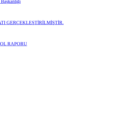
i Başkanlığı
TI GERÇEKLEŞTİRİLMİŞTİR.
ROL RAPORU