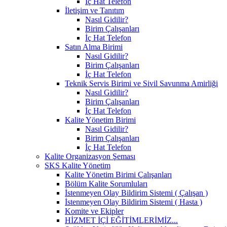
İç Hat Telefon
İletişim ve Tanıtım
Nasıl Gidilir?
Birim Çalışanları
İç Hat Telefon
Satın Alma Birimi
Nasıl Gidilir?
Birim Çalışanları
İç Hat Telefon
Teknik Servis Birimi ve Sivil Savunma Amirliği
Nasıl Gidilir?
Birim Çalışanları
İç Hat Telefon
Kalite Yönetim Birimi
Nasıl Gidilir?
Birim Çalışanları
İç Hat Telefon
Kalite Organizasyon Şeması
SKS Kalite Yönetim
Kalite Yönetim Birimi Çalışanları
Bölüm Kalite Sorumluları
İstenmeyen Olay Bildirim Sistemi ( Çalışan )
İstenmeyen Olay Bildirim Sistemi ( Hasta )
Komite ve Ekipler
HİZMET İÇİ EĞİTİMLERİMİZ...