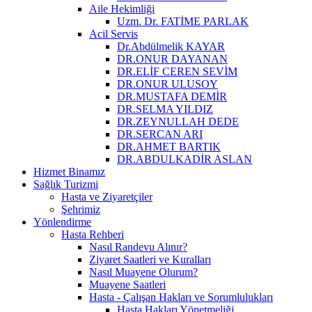
Aile Hekimliği
Uzm. Dr. FATİME PARLAK
Acil Servis
Dr.Abdülmelik KAYAR
DR.ONUR DAYANAN
DR.ELİF CEREN SEVİM
DR.ONUR ULUSOY
DR.MUSTAFA DEMİR
DR.SELMA YILDIZ
DR.ZEYNULLAH DEDE
DR.SERCAN ARI
DR.AHMET BARTIK
DR.ABDULKADİR ASLAN
Hizmet Binamız
Sağlık Turizmi
Hasta ve Ziyaretçiler
Şehrimiz
Yönlendirme
Hasta Rehberi
Nasıl Randevu Alınır?
Ziyaret Saatleri ve Kuralları
Nasıl Muayene Olurum?
Muayene Saatleri
Hasta - Çalışan Hakları ve Sorumlulukları
Hasta Hakları Yönetmeliği