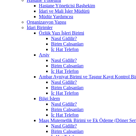
Hastane Yönetimi
Hastane Yöneticisi Başhekim
İdari ve Mali İşler Müdürü
Müdür Yardımcısı
Organizasyon Yapısı
İdari Birimler
Özlük Yazı İşleri Birimi
Nasıl Gidilir?
Birim Çalışanları
İç Hat Telefon
Arşiv
Nasıl Gidilir?
Birim Çalışanları
İç Hat Telefon
Ambar Ayniyat Birimi ve Taşınır Kayıt Kontrol Bi
Nasıl Gidilir?
Birim Çalışanları
İç Hat Telefon
Bilgi İşlem
Nasıl Gidilir?
Birim Çalışanları
İç Hat Telefon
Maaş Mutemetlik Birimi ve Ek Ödeme (Döner Ser
Nasıl Gidilir?
Birim Çalışanları