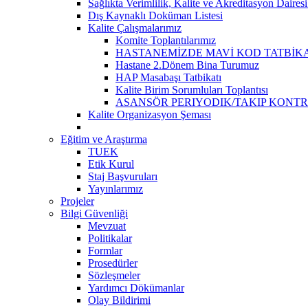
Sağlıkta Verimlilik, Kalite ve Akreditasyon Daires
Dış Kaynaklı Doküman Listesi
Kalite Çalışmalarımız
Komite Toplantılarımız
HASTANEMİZDE MAVİ KOD TATBİKA
Hastane 2.Dönem Bina Turumuz
HAP Masabaşı Tatbikatı
Kalite Birim Sorumluları Toplantısı
ASANSÖR PERIYODIK/TAKIP KONT
Kalite Organizasyon Şeması
Eğitim ve Araştırma
TUEK
Etik Kurul
Staj Başvuruları
Yayınlarımız
Projeler
Bilgi Güvenliği
Mevzuat
Politikalar
Formlar
Prosedürler
Sözleşmeler
Yardımcı Dökümanlar
Olay Bildirimi