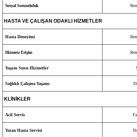
Sosyal Sorumluluk
Re
HASTA VE ÇALIŞAN ODAKLI HİZMETLER
Hasta Deneyimi
Re
Hizmete Erişim
Re
Yaşam Sonu Hizmetler
Sağlıklı Çalışma Yaşamı
D
KLİNİKLER
Acil Servis
F
Yatan Hasta Servisi
İ