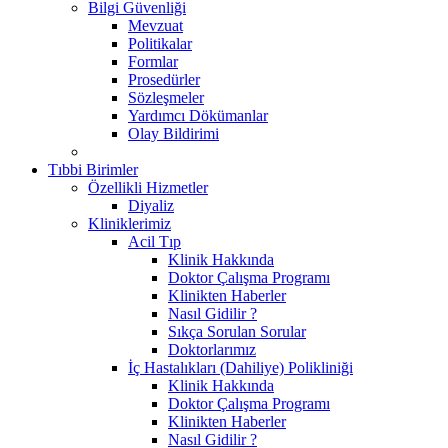
Bilgi Güvenliği
Mevzuat
Politikalar
Formlar
Prosedürler
Sözleşmeler
Yardımcı Dökümanlar
Olay Bildirimi
Tıbbi Birimler
Özellikli Hizmetler
Diyaliz
Kliniklerimiz
Acil Tıp
Klinik Hakkında
Doktor Çalışma Programı
Klinikten Haberler
Nasıl Gidilir ?
Sıkça Sorulan Sorular
Doktorlarımız
İç Hastalıkları (Dahiliye) Polikliniği
Klinik Hakkında
Doktor Çalışma Programı
Klinikten Haberler
Nasıl Gidilir ?