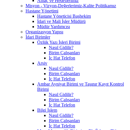
Amaç ve Hedeflerimiz
Misyon - Vizyon-Değerlerimiz-Kalite Politikamız
Hastane Yönetimi
Hastane Yöneticisi Başhekim
İdari ve Mali İşler Müdürü
Müdür Yardımcısı
Organizasyon Yapısı
İdari Birimler
Özlük Yazı İşleri Birimi
Nasıl Gidilir?
Birim Çalışanları
İç Hat Telefon
Arşiv
Nasıl Gidilir?
Birim Çalışanları
İç Hat Telefon
Ambar Ayniyat Birimi ve Taşınır Kayıt Kontrol
Birimi
Nasıl Gidilir?
Birim Çalışanları
İç Hat Telefon
Bilgi İşlem
Nasıl Gidilir?
Birim Çalışanları
İç Hat Telefon