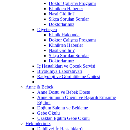
Doktor Çalışma Programı
Klinikten Haberler
Nasıl Gidilir ?
Sıkça Sorulan Sorular
Doktorlarımız
Diyetisyen
Klinik Hakkında
Doktor Çalışma Programı
Klinikten Haberler
Nasıl Gidilir ?
Sıkça Sorulan Sorular
Doktorlarımız
İç Hastalıkları ve Çocuk Servisi
Biyokimya Laboratuvarı
Radyoloji ve Görüntüleme Ünitesi
Anne & Bebek
Anne Dostu ve Bebek Dostu
Anne Sütünün Önemi ve Başarılı Emzirme
Eğitimi
Doğum Salonu ve Bekleme
Gebe Okulu
Uzaktan Eğitim Gebe Okulu
Hekimlerimiz
Dahiliye( İç Hastalıkları)