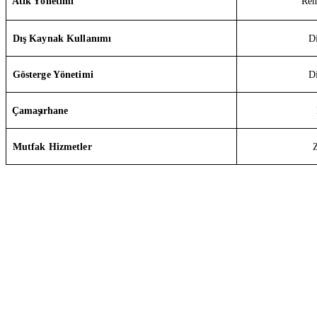
Atık Yönetimi
Re
Dış Kaynak Kullanımı
D
Gösterge Yönetimi
D
Çamaşırhane
Mutfak Hizmetler