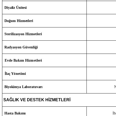
Diyaliz Ünitesi
Doğum Hizmetleri
Sterilizasyon Hizmetleri
Radyasyon Güvenliği
Evde Bakım Hizmetleri
İlaç Yönetimi
Biyokimya Laboratuvarı
SAĞLIK VE DESTEK HİZMETLERİ
Hasta Bakımı
İ