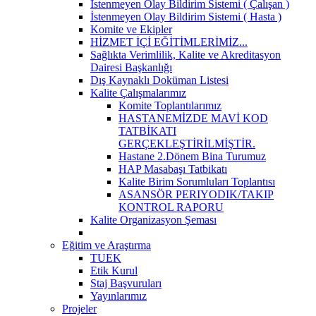
İstenmeyen Olay Bildirim Sistemi ( Çalışan )
İstenmeyen Olay Bildirim Sistemi ( Hasta )
Komite ve Ekipler
HİZMET İÇİ EĞİTİMLERİMİZ...
Sağlıkta Verimlilik, Kalite ve Akreditasyon
Dairesi Başkanlığı
Dış Kaynaklı Doküman Listesi
Kalite Çalışmalarımız
Komite Toplantılarımız
HASTANEMİZDE MAVİ KOD
TATBİKATI
GERÇEKLEŞTİRİLMİŞTİR.
Hastane 2.Dönem Bina Turumuz
HAP Masabaşı Tatbikatı
Kalite Birim Sorumluları Toplantısı
ASANSÖR PERIYODIK/TAKIP
KONTROL RAPORU
Kalite Organizasyon Şeması
Eğitim ve Araştırma
TUEK
Etik Kurul
Staj Başvuruları
Yayınlarımız
Projeler