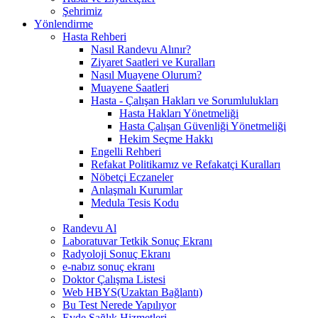
Şehrimiz
Yönlendirme
Hasta Rehberi
Nasıl Randevu Alınır?
Ziyaret Saatleri ve Kuralları
Nasıl Muayene Olurum?
Muayene Saatleri
Hasta - Çalışan Hakları ve Sorumlulukları
Hasta Hakları Yönetmeliği
Hasta Çalışan Güvenliği Yönetmeliği
Hekim Seçme Hakkı
Engelli Rehberi
Refakat Politikamız ve Refakatçi Kuralları
Nöbetçi Eczaneler
Anlaşmalı Kurumlar
Medula Tesis Kodu
Randevu Al
Laboratuvar Tetkik Sonuç Ekranı
Radyoloji Sonuç Ekranı
e-nabız sonuç ekranı
Doktor Çalışma Listesi
Web HBYS(Uzaktan Bağlantı)
Bu Test Nerede Yapılıyor
Evde Sağlık Hizmetleri