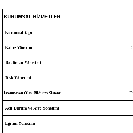
KURUMSAL HİZMETLER
Kurumsal Yapı
Kalite Yönetimi
D
Dilan
Doküman Yönetimi
Risk Yönetimi
İstenmeyen Olay Bildirim Sistemi
D
Acil Durum ve Afet
Yönetimi
Eğitim Yönetimi