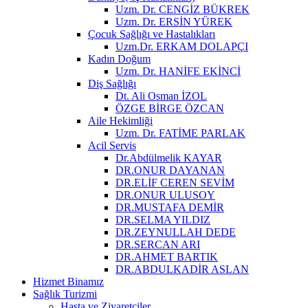
Uzm. Dr. CENGİZ BÜKREK
Uzm. Dr. ERSİN YÜREK
Çocuk Sağlığı ve Hastalıkları
Uzm.Dr. ERKAM DOLAPÇI
Kadın Doğum
Uzm. Dr. HANİFE EKİNCİ
Diş Sağlığı
Dt. Ali Osman İZOL
ÖZGE BİRGE ÖZCAN
Aile Hekimliği
Uzm. Dr. FATİME PARLAK
Acil Servis
Dr.Abdülmelik KAYAR
DR.ONUR DAYANAN
DR.ELİF CEREN SEVİM
DR.ONUR ULUSOY
DR.MUSTAFA DEMİR
DR.SELMA YILDIZ
DR.ZEYNULLAH DEDE
DR.SERCAN ARI
DR.AHMET BARTIK
DR.ABDULKADİR ASLAN
Hizmet Binamız
Sağlık Turizmi
Hasta ve Ziyaretçiler