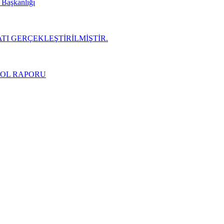
i Başkanlığı
TI GERÇEKLEŞTİRİLMİŞTİR.
ROL RAPORU