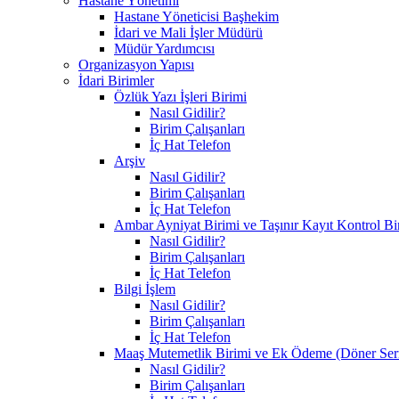
Hastane Yönetimi
Hastane Yöneticisi Başhekim
İdari ve Mali İşler Müdürü
Müdür Yardımcısı
Organizasyon Yapısı
İdari Birimler
Özlük Yazı İşleri Birimi
Nasıl Gidilir?
Birim Çalışanları
İç Hat Telefon
Arşiv
Nasıl Gidilir?
Birim Çalışanları
İç Hat Telefon
Ambar Ayniyat Birimi ve Taşınır Kayıt Kontrol Bi
Nasıl Gidilir?
Birim Çalışanları
İç Hat Telefon
Bilgi İşlem
Nasıl Gidilir?
Birim Çalışanları
İç Hat Telefon
Maaş Mutemetlik Birimi ve Ek Ödeme (Döner Ser
Nasıl Gidilir?
Birim Çalışanları