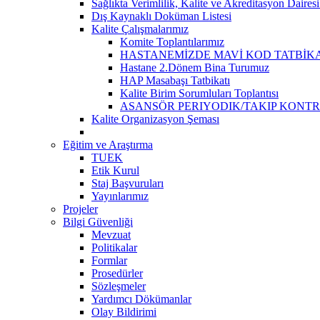
Sağlıkta Verimlilik, Kalite ve Akreditasyon Daires
Dış Kaynaklı Doküman Listesi
Kalite Çalışmalarımız
Komite Toplantılarımız
HASTANEMİZDE MAVİ KOD TATBİKA
Hastane 2.Dönem Bina Turumuz
HAP Masabaşı Tatbikatı
Kalite Birim Sorumluları Toplantısı
ASANSÖR PERIYODIK/TAKIP KONT
Kalite Organizasyon Şeması
Eğitim ve Araştırma
TUEK
Etik Kurul
Staj Başvuruları
Yayınlarımız
Projeler
Bilgi Güvenliği
Mevzuat
Politikalar
Formlar
Prosedürler
Sözleşmeler
Yardımcı Dökümanlar
Olay Bildirimi