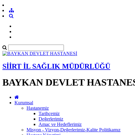
SİİRT İL SAĞLIK MÜDÜRLÜĞÜ
BAYKAN DEVLET HASTANE
Kurumsal
Hastanemiz
Tarihçemiz
Değerlerimiz
Amaç ve Hedeflerimiz
Misyon - Vizyon-Değerlerimiz-Kalite Politikamız