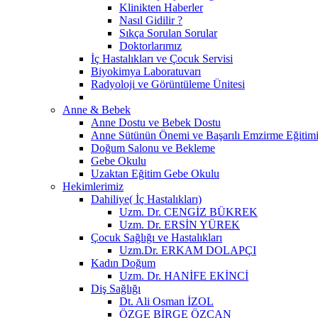
Klinikten Haberler
Nasıl Gidilir ?
Sıkça Sorulan Sorular
Doktorlarımız
İç Hastalıkları ve Çocuk Servisi
Biyokimya Laboratuvarı
Radyoloji ve Görüntüleme Ünitesi
Anne & Bebek
Anne Dostu ve Bebek Dostu
Anne Sütünün Önemi ve Başarılı Emzirme Eğitim
Doğum Salonu ve Bekleme
Gebe Okulu
Uzaktan Eğitim Gebe Okulu
Hekimlerimiz
Dahiliye( İç Hastalıkları)
Uzm. Dr. CENGİZ BÜKREK
Uzm. Dr. ERSİN YÜREK
Çocuk Sağlığı ve Hastalıkları
Uzm.Dr. ERKAM DOLAPÇI
Kadın Doğum
Uzm. Dr. HANİFE EKİNCİ
Diş Sağlığı
Dt. Ali Osman İZOL
ÖZGE BİRGE ÖZCAN