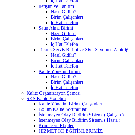
İç Hat Telefon
İletişim ve Tanıtım
Nasıl Gidilir?
Birim Çalışanları
İç Hat Telefon
Satın Alma Birimi
Nasıl Gidilir?
Birim Çalışanları
İç Hat Telefon
Teknik Servis Birimi ve Sivil Savunma Amirliği
Nasıl Gidilir?
Birim Çalışanları
İç Hat Telefon
Kalite Yönetim Birimi
Nasıl Gidilir?
Birim Çalışanları
İç Hat Telefon
Kalite Organizasyon Şeması
SKS Kalite Yönetim
Kalite Yönetim Birimi Çalışanları
Bölüm Kalite Sorumluları
İstenmeyen Olay Bildirim Sistemi ( Çalışan )
İstenmeyen Olay Bildirim Sistemi ( Hasta )
Komite ve Ekipler
HİZMET İÇİ EĞİTİMLERİMİZ...