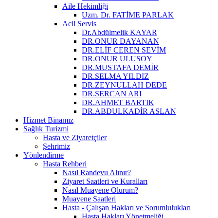
Aile Hekimliği
Uzm. Dr. FATİME PARLAK
Acil Servis
Dr.Abdülmelik KAYAR
DR.ONUR DAYANAN
DR.ELİF CEREN SEVİM
DR.ONUR ULUSOY
DR.MUSTAFA DEMİR
DR.SELMA YILDIZ
DR.ZEYNULLAH DEDE
DR.SERCAN ARI
DR.AHMET BARTIK
DR.ABDULKADİR ASLAN
Hizmet Binamız
Sağlık Turizmi
Hasta ve Ziyaretçiler
Şehrimiz
Yönlendirme
Hasta Rehberi
Nasıl Randevu Alınır?
Ziyaret Saatleri ve Kuralları
Nasıl Muayene Olurum?
Muayene Saatleri
Hasta - Çalışan Hakları ve Sorumlulukları
Hasta Hakları Yönetmeliği