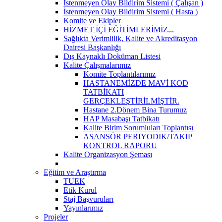
İstenmeyen Olay Bildirim Sistemi ( Çalışan )
İstenmeyen Olay Bildirim Sistemi ( Hasta )
Komite ve Ekipler
HİZMET İÇİ EĞİTİMLERİMİZ...
Sağlıkta Verimlilik, Kalite ve Akreditasyon
Dairesi Başkanlığı
Dış Kaynaklı Doküman Listesi
Kalite Çalışmalarımız
Komite Toplantılarımız
HASTANEMİZDE MAVİ KOD
TATBİKATI
GERÇEKLEŞTİRİLMİŞTİR.
Hastane 2.Dönem Bina Turumuz
HAP Masabaşı Tatbikatı
Kalite Birim Sorumluları Toplantısı
ASANSÖR PERIYODIK/TAKIP
KONTROL RAPORU
Kalite Organizasyon Şeması
Eğitim ve Araştırma
TUEK
Etik Kurul
Staj Başvuruları
Yayınlarımız
Projeler