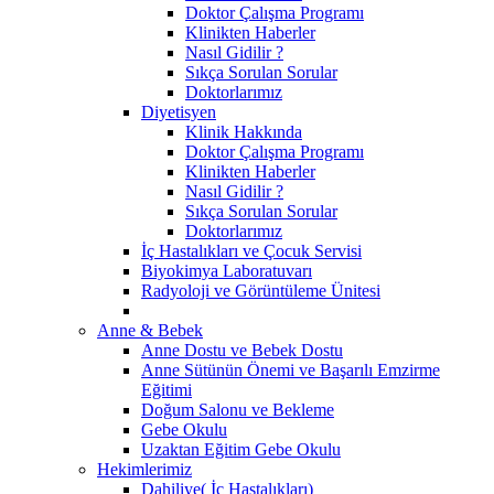
Doktor Çalışma Programı
Klinikten Haberler
Nasıl Gidilir ?
Sıkça Sorulan Sorular
Doktorlarımız
Diyetisyen
Klinik Hakkında
Doktor Çalışma Programı
Klinikten Haberler
Nasıl Gidilir ?
Sıkça Sorulan Sorular
Doktorlarımız
İç Hastalıkları ve Çocuk Servisi
Biyokimya Laboratuvarı
Radyoloji ve Görüntüleme Ünitesi
Anne & Bebek
Anne Dostu ve Bebek Dostu
Anne Sütünün Önemi ve Başarılı Emzirme
Eğitimi
Doğum Salonu ve Bekleme
Gebe Okulu
Uzaktan Eğitim Gebe Okulu
Hekimlerimiz
Dahiliye( İç Hastalıkları)