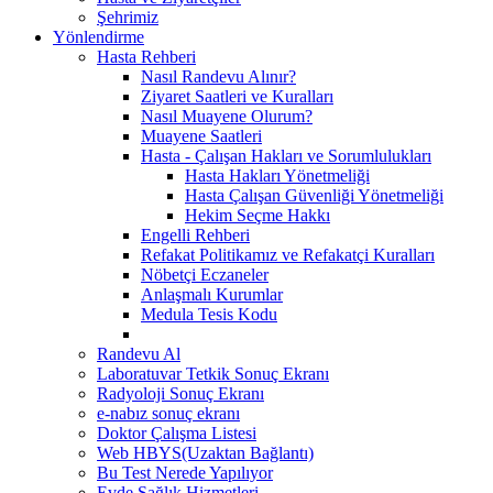
Şehrimiz
Yönlendirme
Hasta Rehberi
Nasıl Randevu Alınır?
Ziyaret Saatleri ve Kuralları
Nasıl Muayene Olurum?
Muayene Saatleri
Hasta - Çalışan Hakları ve Sorumlulukları
Hasta Hakları Yönetmeliği
Hasta Çalışan Güvenliği Yönetmeliği
Hekim Seçme Hakkı
Engelli Rehberi
Refakat Politikamız ve Refakatçi Kuralları
Nöbetçi Eczaneler
Anlaşmalı Kurumlar
Medula Tesis Kodu
Randevu Al
Laboratuvar Tetkik Sonuç Ekranı
Radyoloji Sonuç Ekranı
e-nabız sonuç ekranı
Doktor Çalışma Listesi
Web HBYS(Uzaktan Bağlantı)
Bu Test Nerede Yapılıyor
Evde Sağlık Hizmetleri