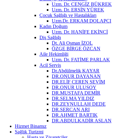
Uzm. Dr. CENGİZ BÜKREK
Uzm. Dr. ERSİN YÜREK
Çocuk Sağlığı ve Hastalıkları
Uzm.Dr. ERKAM DOLAPÇI
Kadın Doğum
Uzm. Dr. HANİFE EKİNCİ
Diş Sağlığı
Dt. Ali Osman İZOL
ÖZGE BİRGE ÖZCAN
Aile Hekimliği
Uzm. Dr. FATİME PARLAK
Acil Servis
Dr.Abdülmelik KAYAR
DR.ONUR DAYANAN
DR.ELİF CEREN SEVİM
DR.ONUR ULUSOY
DR.MUSTAFA DEMİR
DR.SELMA YILDIZ
DR.ZEYNULLAH DEDE
DR.SERCAN ARI
DR.AHMET BARTIK
DR.ABDULKADİR ASLAN
Hizmet Binamız
Sağlık Turizmi
Hasta ve Ziyaretçiler