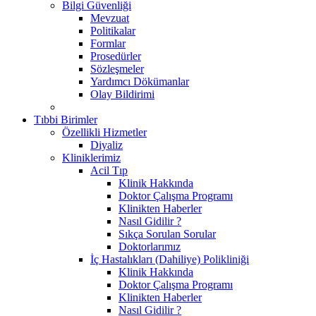
Bilgi Güvenliği
Mevzuat
Politikalar
Formlar
Prosedürler
Sözleşmeler
Yardımcı Dökümanlar
Olay Bildirimi
Tıbbi Birimler
Özellikli Hizmetler
Diyaliz
Kliniklerimiz
Acil Tıp
Klinik Hakkında
Doktor Çalışma Programı
Klinikten Haberler
Nasıl Gidilir ?
Sıkça Sorulan Sorular
Doktorlarımız
İç Hastalıkları (Dahiliye) Polikliniği
Klinik Hakkında
Doktor Çalışma Programı
Klinikten Haberler
Nasıl Gidilir ?