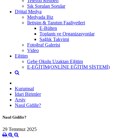
Telefon Rehberi
Sık Sorulan Sorular
Dijital Medya
Medyada Biz
İletişim & Tanıtım Faaliyetleri
E-Bülten
Toplantı ve Organizasyonlar
Sağlık Takvimi
Fotoğraf Galerisi
Video
Eğitim
Gebe Okulu Uzaktan Eğitim
E-EĞİTİM(ONLİNE EĞİTİM SİSTEMİ)
Kurumsal
İdari Birimler
Arşiv
Nasıl Gidilir?
Nasıl Gidilir?
29 Temmuz 2025