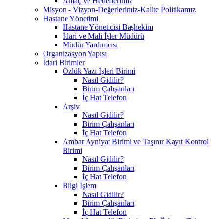
Amaç ve Hedeflerimiz
Misyon - Vizyon-Değerlerimiz-Kalite Politikamız
Hastane Yönetimi
Hastane Yöneticisi Başhekim
İdari ve Mali İşler Müdürü
Müdür Yardımcısı
Organizasyon Yapısı
İdari Birimler
Özlük Yazı İşleri Birimi
Nasıl Gidilir?
Birim Çalışanları
İç Hat Telefon
Arşiv
Nasıl Gidilir?
Birim Çalışanları
İç Hat Telefon
Ambar Ayniyat Birimi ve Taşınır Kayıt Kontrol
Birimi
Nasıl Gidilir?
Birim Çalışanları
İç Hat Telefon
Bilgi İşlem
Nasıl Gidilir?
Birim Çalışanları
İç Hat Telefon