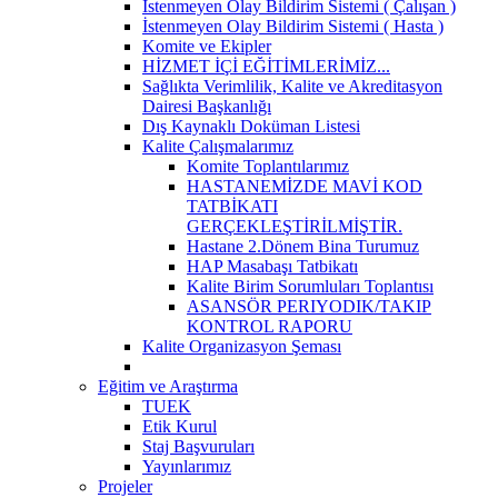
İstenmeyen Olay Bildirim Sistemi ( Çalışan )
İstenmeyen Olay Bildirim Sistemi ( Hasta )
Komite ve Ekipler
HİZMET İÇİ EĞİTİMLERİMİZ...
Sağlıkta Verimlilik, Kalite ve Akreditasyon
Dairesi Başkanlığı
Dış Kaynaklı Doküman Listesi
Kalite Çalışmalarımız
Komite Toplantılarımız
HASTANEMİZDE MAVİ KOD
TATBİKATI
GERÇEKLEŞTİRİLMİŞTİR.
Hastane 2.Dönem Bina Turumuz
HAP Masabaşı Tatbikatı
Kalite Birim Sorumluları Toplantısı
ASANSÖR PERIYODIK/TAKIP
KONTROL RAPORU
Kalite Organizasyon Şeması
Eğitim ve Araştırma
TUEK
Etik Kurul
Staj Başvuruları
Yayınlarımız
Projeler