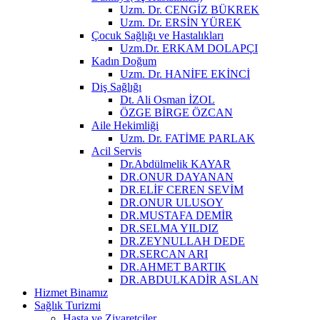
Uzm. Dr. CENGİZ BÜKREK
Uzm. Dr. ERSİN YÜREK
Çocuk Sağlığı ve Hastalıkları
Uzm.Dr. ERKAM DOLAPÇI
Kadın Doğum
Uzm. Dr. HANİFE EKİNCİ
Diş Sağlığı
Dt. Ali Osman İZOL
ÖZGE BİRGE ÖZCAN
Aile Hekimliği
Uzm. Dr. FATİME PARLAK
Acil Servis
Dr.Abdülmelik KAYAR
DR.ONUR DAYANAN
DR.ELİF CEREN SEVİM
DR.ONUR ULUSOY
DR.MUSTAFA DEMİR
DR.SELMA YILDIZ
DR.ZEYNULLAH DEDE
DR.SERCAN ARI
DR.AHMET BARTIK
DR.ABDULKADİR ASLAN
Hizmet Binamız
Sağlık Turizmi
Hasta ve Ziyaretçiler