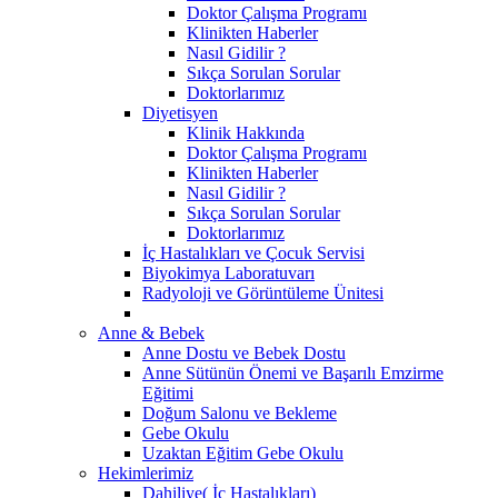
Doktor Çalışma Programı
Klinikten Haberler
Nasıl Gidilir ?
Sıkça Sorulan Sorular
Doktorlarımız
Diyetisyen
Klinik Hakkında
Doktor Çalışma Programı
Klinikten Haberler
Nasıl Gidilir ?
Sıkça Sorulan Sorular
Doktorlarımız
İç Hastalıkları ve Çocuk Servisi
Biyokimya Laboratuvarı
Radyoloji ve Görüntüleme Ünitesi
Anne & Bebek
Anne Dostu ve Bebek Dostu
Anne Sütünün Önemi ve Başarılı Emzirme
Eğitimi
Doğum Salonu ve Bekleme
Gebe Okulu
Uzaktan Eğitim Gebe Okulu
Hekimlerimiz
Dahiliye( İç Hastalıkları)