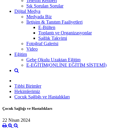
Telefon Rehberi
Sık Sorulan Sorular
Dijital Medya
Medyada Biz
İletişim & Tanıtım Faaliyetleri
E-Bülten
Toplantı ve Organizasyonlar
Sağlık Takvimi
Fotoğraf Galerisi
Video
Eğitim
Gebe Okulu Uzaktan Eğitim
E-EĞİTİM(ONLİNE EĞİTİM SİSTEMİ)
Tıbbi Birimler
Hekimlerimiz
Çocuk Sağlığı ve Hastalıkları
Çocuk Sağlığı ve Hastalıkları
22 Nisan 2024