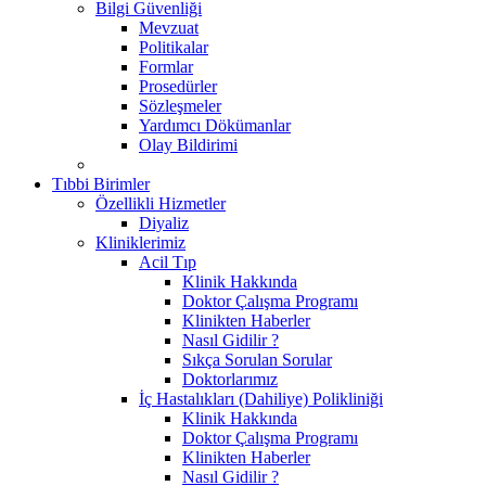
Bilgi Güvenliği
Mevzuat
Politikalar
Formlar
Prosedürler
Sözleşmeler
Yardımcı Dökümanlar
Olay Bildirimi
Tıbbi Birimler
Özellikli Hizmetler
Diyaliz
Kliniklerimiz
Acil Tıp
Klinik Hakkında
Doktor Çalışma Programı
Klinikten Haberler
Nasıl Gidilir ?
Sıkça Sorulan Sorular
Doktorlarımız
İç Hastalıkları (Dahiliye) Polikliniği
Klinik Hakkında
Doktor Çalışma Programı
Klinikten Haberler
Nasıl Gidilir ?