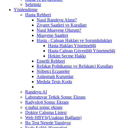
Şehrimiz
Yönlendirme
Hasta Rehberi
Nasıl Randevu Alınır?
Ziyaret Saatleri ve Kuralları
Nasıl Muayene Olurum?
Muayene Saatleri
Hasta - Çalışan Hakları ve Sorumlulukları
Hasta Hakları Yönetmeliği
Hasta Çalışan Güvenliği Yönetmeliği
Hekim Seçme Hakkı
Engelli Rehberi
Refakat Politikamız ve Refakatçi Kuralları
Nöbetçi Eczaneler
Anlaşmalı Kurumlar
Medula Tesis Kodu
Randevu Al
Laboratuvar Tetkik Sonuç Ekranı
Radyoloji Sonuç Ekranı
e-nabız sonuç ekranı
Doktor Çalışma Listesi
Web HBYS(Uzaktan Bağlantı)
Bu Test Nerede Yapılıyor
Evde Sağlık Hizmetleri