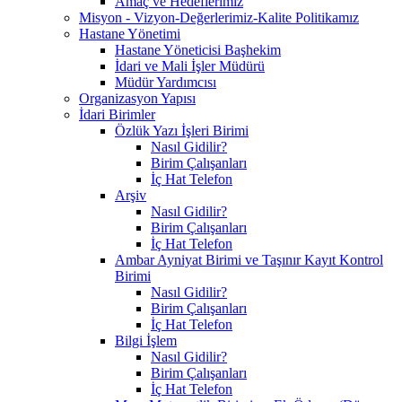
Amaç ve Hedeflerimiz
Misyon - Vizyon-Değerlerimiz-Kalite Politikamız
Hastane Yönetimi
Hastane Yöneticisi Başhekim
İdari ve Mali İşler Müdürü
Müdür Yardımcısı
Organizasyon Yapısı
İdari Birimler
Özlük Yazı İşleri Birimi
Nasıl Gidilir?
Birim Çalışanları
İç Hat Telefon
Arşiv
Nasıl Gidilir?
Birim Çalışanları
İç Hat Telefon
Ambar Ayniyat Birimi ve Taşınır Kayıt Kontrol
Birimi
Nasıl Gidilir?
Birim Çalışanları
İç Hat Telefon
Bilgi İşlem
Nasıl Gidilir?
Birim Çalışanları
İç Hat Telefon