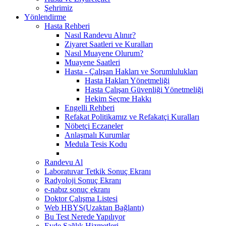
Şehrimiz
Yönlendirme
Hasta Rehberi
Nasıl Randevu Alınır?
Ziyaret Saatleri ve Kuralları
Nasıl Muayene Olurum?
Muayene Saatleri
Hasta - Çalışan Hakları ve Sorumlulukları
Hasta Hakları Yönetmeliği
Hasta Çalışan Güvenliği Yönetmeliği
Hekim Seçme Hakkı
Engelli Rehberi
Refakat Politikamız ve Refakatçi Kuralları
Nöbetçi Eczaneler
Anlaşmalı Kurumlar
Medula Tesis Kodu
Randevu Al
Laboratuvar Tetkik Sonuç Ekranı
Radyoloji Sonuç Ekranı
e-nabız sonuç ekranı
Doktor Çalışma Listesi
Web HBYS(Uzaktan Bağlantı)
Bu Test Nerede Yapılıyor
Evde Sağlık Hizmetleri