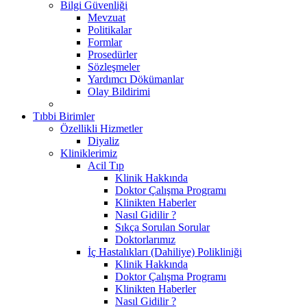
Bilgi Güvenliği
Mevzuat
Politikalar
Formlar
Prosedürler
Sözleşmeler
Yardımcı Dökümanlar
Olay Bildirimi
Tıbbi Birimler
Özellikli Hizmetler
Diyaliz
Kliniklerimiz
Acil Tıp
Klinik Hakkında
Doktor Çalışma Programı
Klinikten Haberler
Nasıl Gidilir ?
Sıkça Sorulan Sorular
Doktorlarımız
İç Hastalıkları (Dahiliye) Polikliniği
Klinik Hakkında
Doktor Çalışma Programı
Klinikten Haberler
Nasıl Gidilir ?