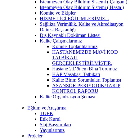
İstenmeyen Olay Bildirim Sistemi ( Çalışan )
İstenmeyen Olay Bildirim Sistemi ( Hasta )
Komite ve Ekipler
HİZMET İÇİ EĞİTİMLERİMİZ...
Sağlıkta Verimlilik, Kalite ve Akreditasyon
Dairesi Başkanlığı
Dış Kaynaklı Doküman Listesi
Kalite Çalışmalarımız
Komite Toplantılarımız
HASTANEMİZDE MAVİ KOD
TATBİKATI
GERÇEKLEŞTİRİLMİŞTİR.
Hastane 2.Dönem Bina Turumuz
HAP Masabaşı Tatbikatı
Kalite Birim Sorumluları Toplantısı
ASANSÖR PERIYODIK/TAKIP
KONTROL RAPORU
Kalite Organizasyon Şeması
Eğitim ve Araştırma
TUEK
Etik Kurul
Staj Başvuruları
Yayınlarımız
Projeler