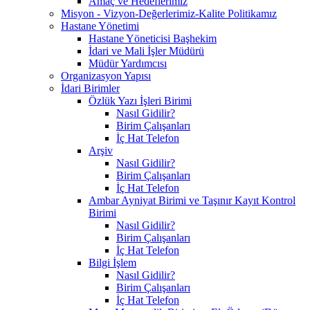
Amaç ve Hedeflerimiz
Misyon - Vizyon-Değerlerimiz-Kalite Politikamız
Hastane Yönetimi
Hastane Yöneticisi Başhekim
İdari ve Mali İşler Müdürü
Müdür Yardımcısı
Organizasyon Yapısı
İdari Birimler
Özlük Yazı İşleri Birimi
Nasıl Gidilir?
Birim Çalışanları
İç Hat Telefon
Arşiv
Nasıl Gidilir?
Birim Çalışanları
İç Hat Telefon
Ambar Ayniyat Birimi ve Taşınır Kayıt Kontrol
Birimi
Nasıl Gidilir?
Birim Çalışanları
İç Hat Telefon
Bilgi İşlem
Nasıl Gidilir?
Birim Çalışanları
İç Hat Telefon