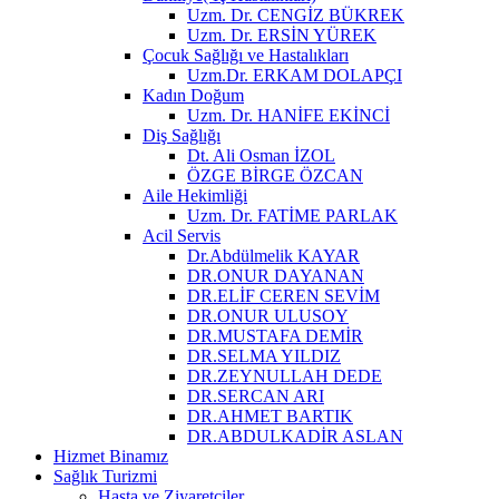
Uzm. Dr. CENGİZ BÜKREK
Uzm. Dr. ERSİN YÜREK
Çocuk Sağlığı ve Hastalıkları
Uzm.Dr. ERKAM DOLAPÇI
Kadın Doğum
Uzm. Dr. HANİFE EKİNCİ
Diş Sağlığı
Dt. Ali Osman İZOL
ÖZGE BİRGE ÖZCAN
Aile Hekimliği
Uzm. Dr. FATİME PARLAK
Acil Servis
Dr.Abdülmelik KAYAR
DR.ONUR DAYANAN
DR.ELİF CEREN SEVİM
DR.ONUR ULUSOY
DR.MUSTAFA DEMİR
DR.SELMA YILDIZ
DR.ZEYNULLAH DEDE
DR.SERCAN ARI
DR.AHMET BARTIK
DR.ABDULKADİR ASLAN
Hizmet Binamız
Sağlık Turizmi
Hasta ve Ziyaretçiler