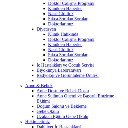
Doktor Çalışma Programı
Klinikten Haberler
Nasıl Gidilir ?
Sıkça Sorulan Sorular
Doktorlarımız
Diyetisyen
Klinik Hakkında
Doktor Çalışma Programı
Klinikten Haberler
Nasıl Gidilir ?
Sıkça Sorulan Sorular
Doktorlarımız
İç Hastalıkları ve Çocuk Servisi
Biyokimya Laboratuvarı
Radyoloji ve Görüntüleme Ünitesi
Anne & Bebek
Anne Dostu ve Bebek Dostu
Anne Sütünün Önemi ve Başarılı Emzirme
Eğitimi
Doğum Salonu ve Bekleme
Gebe Okulu
Uzaktan Eğitim Gebe Okulu
Hekimlerimiz
Dahiliye( İç Hastalıkları)