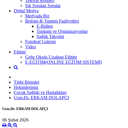
Telefon Rehberi
Sık Sorulan Sorular
Dijital Medya
Medyada Biz
İletişim & Tanıtım Faaliyetleri
E-Bülten
Toplantı ve Organizasyonlar
Sağlık Takvimi
Fotoğraf Galerisi
Video
Eğitim
Gebe Okulu Uzaktan Eğitim
E-EĞİTİM(ONLİNE EĞİTİM SİSTEMİ)
Tıbbi Birimler
Hekimlerimiz
Çocuk Sağlığı ve Hastalıkları
Uzm.Dr. ERKAM DOLAPÇI
Uzm.Dr. ERKAM DOLAPÇI
06 Şubat 2026