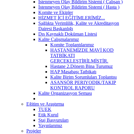
İstenmeyen Olay Bildirim Sistemi ( Çalışan )
İstenmeyen Olay Bildirim Sistemi ( Hasta )
Komite ve Ekipler
HİZMET İÇİ EĞİTİMLERİMİZ...
Sağlıkta Verimlilik, Kalite ve Akreditasyon
Dairesi Başkanlığı
Dış Kaynaklı Doküman Listesi
Kalite Çalışmalarımız
Komite Toplantılarımız
HASTANEMİZDE MAVİ KOD
TATBİKATI
GERÇEKLEŞTİRİLMİŞTİR.
Hastane 2.Dönem Bina Turumuz
HAP Masabaşı Tatbikatı
Kalite Birim Sorumluları Toplantısı
ASANSÖR PERIYODIK/TAKIP
KONTROL RAPORU
Kalite Organizasyon Şeması
Eğitim ve Araştırma
TUEK
Etik Kurul
Staj Başvuruları
Yayınlarımız
Projeler