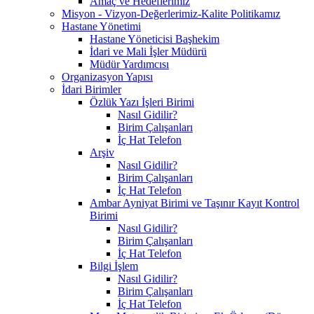
Amaç ve Hedeflerimiz
Misyon - Vizyon-Değerlerimiz-Kalite Politikamız
Hastane Yönetimi
Hastane Yöneticisi Başhekim
İdari ve Mali İşler Müdürü
Müdür Yardımcısı
Organizasyon Yapısı
İdari Birimler
Özlük Yazı İşleri Birimi
Nasıl Gidilir?
Birim Çalışanları
İç Hat Telefon
Arşiv
Nasıl Gidilir?
Birim Çalışanları
İç Hat Telefon
Ambar Ayniyat Birimi ve Taşınır Kayıt Kontrol
Birimi
Nasıl Gidilir?
Birim Çalışanları
İç Hat Telefon
Bilgi İşlem
Nasıl Gidilir?
Birim Çalışanları
İç Hat Telefon