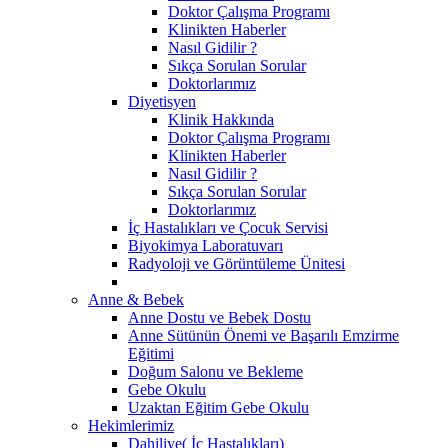
Doktor Çalışma Programı
Klinikten Haberler
Nasıl Gidilir ?
Sıkça Sorulan Sorular
Doktorlarımız
Diyetisyen
Klinik Hakkında
Doktor Çalışma Programı
Klinikten Haberler
Nasıl Gidilir ?
Sıkça Sorulan Sorular
Doktorlarımız
İç Hastalıkları ve Çocuk Servisi
Biyokimya Laboratuvarı
Radyoloji ve Görüntüleme Ünitesi
Anne & Bebek
Anne Dostu ve Bebek Dostu
Anne Sütünün Önemi ve Başarılı Emzirme
Eğitimi
Doğum Salonu ve Bekleme
Gebe Okulu
Uzaktan Eğitim Gebe Okulu
Hekimlerimiz
Dahiliye( İç Hastalıkları)