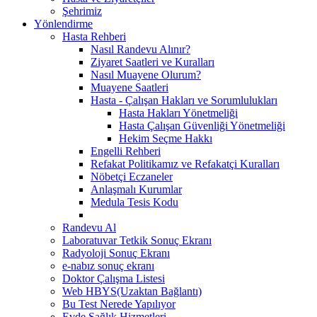
Şehrimiz
Yönlendirme
Hasta Rehberi
Nasıl Randevu Alınır?
Ziyaret Saatleri ve Kuralları
Nasıl Muayene Olurum?
Muayene Saatleri
Hasta - Çalışan Hakları ve Sorumlulukları
Hasta Hakları Yönetmeliği
Hasta Çalışan Güvenliği Yönetmeliği
Hekim Seçme Hakkı
Engelli Rehberi
Refakat Politikamız ve Refakatçi Kuralları
Nöbetçi Eczaneler
Anlaşmalı Kurumlar
Medula Tesis Kodu
Randevu Al
Laboratuvar Tetkik Sonuç Ekranı
Radyoloji Sonuç Ekranı
e-nabız sonuç ekranı
Doktor Çalışma Listesi
Web HBYS(Uzaktan Bağlantı)
Bu Test Nerede Yapılıyor
Evde Sağlık Hizmetleri