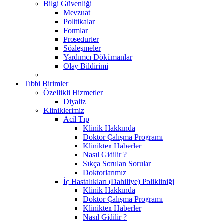
Bilgi Güvenliği
Mevzuat
Politikalar
Formlar
Prosedürler
Sözleşmeler
Yardımcı Dökümanlar
Olay Bildirimi
Tıbbi Birimler
Özellikli Hizmetler
Diyaliz
Kliniklerimiz
Acil Tıp
Klinik Hakkında
Doktor Çalışma Programı
Klinikten Haberler
Nasıl Gidilir ?
Sıkça Sorulan Sorular
Doktorlarımız
İç Hastalıkları (Dahiliye) Polikliniği
Klinik Hakkında
Doktor Çalışma Programı
Klinikten Haberler
Nasıl Gidilir ?