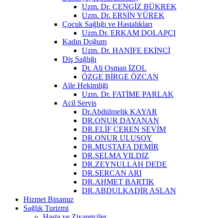
Uzm. Dr. CENGİZ BÜKREK
Uzm. Dr. ERSİN YÜREK
Çocuk Sağlığı ve Hastalıkları
Uzm.Dr. ERKAM DOLAPÇI
Kadın Doğum
Uzm. Dr. HANİFE EKİNCİ
Diş Sağlığı
Dt. Ali Osman İZOL
ÖZGE BİRGE ÖZCAN
Aile Hekimliği
Uzm. Dr. FATİME PARLAK
Acil Servis
Dr.Abdülmelik KAYAR
DR.ONUR DAYANAN
DR.ELİF CEREN SEVİM
DR.ONUR ULUSOY
DR.MUSTAFA DEMİR
DR.SELMA YILDIZ
DR.ZEYNULLAH DEDE
DR.SERCAN ARI
DR.AHMET BARTIK
DR.ABDULKADİR ASLAN
Hizmet Binamız
Sağlık Turizmi
Hasta ve Ziyaretçiler