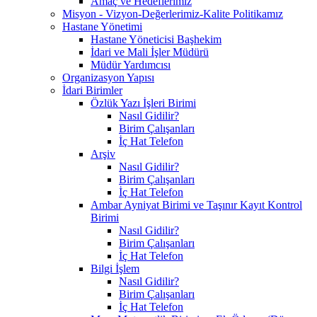
Amaç ve Hedeflerimiz
Misyon - Vizyon-Değerlerimiz-Kalite Politikamız
Hastane Yönetimi
Hastane Yöneticisi Başhekim
İdari ve Mali İşler Müdürü
Müdür Yardımcısı
Organizasyon Yapısı
İdari Birimler
Özlük Yazı İşleri Birimi
Nasıl Gidilir?
Birim Çalışanları
İç Hat Telefon
Arşiv
Nasıl Gidilir?
Birim Çalışanları
İç Hat Telefon
Ambar Ayniyat Birimi ve Taşınır Kayıt Kontrol
Birimi
Nasıl Gidilir?
Birim Çalışanları
İç Hat Telefon
Bilgi İşlem
Nasıl Gidilir?
Birim Çalışanları
İç Hat Telefon