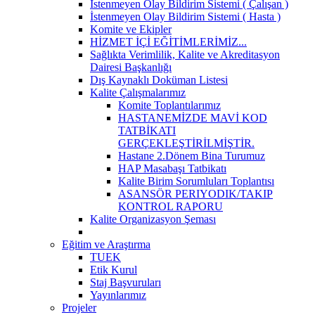
İstenmeyen Olay Bildirim Sistemi ( Çalışan )
İstenmeyen Olay Bildirim Sistemi ( Hasta )
Komite ve Ekipler
HİZMET İÇİ EĞİTİMLERİMİZ...
Sağlıkta Verimlilik, Kalite ve Akreditasyon
Dairesi Başkanlığı
Dış Kaynaklı Doküman Listesi
Kalite Çalışmalarımız
Komite Toplantılarımız
HASTANEMİZDE MAVİ KOD
TATBİKATI
GERÇEKLEŞTİRİLMİŞTİR.
Hastane 2.Dönem Bina Turumuz
HAP Masabaşı Tatbikatı
Kalite Birim Sorumluları Toplantısı
ASANSÖR PERIYODIK/TAKIP
KONTROL RAPORU
Kalite Organizasyon Şeması
Eğitim ve Araştırma
TUEK
Etik Kurul
Staj Başvuruları
Yayınlarımız
Projeler