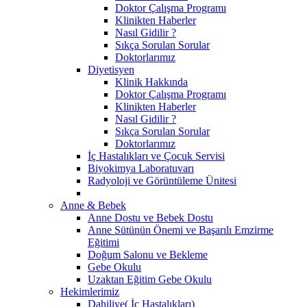
Doktor Çalışma Programı
Klinikten Haberler
Nasıl Gidilir ?
Sıkça Sorulan Sorular
Doktorlarımız
Diyetisyen
Klinik Hakkında
Doktor Çalışma Programı
Klinikten Haberler
Nasıl Gidilir ?
Sıkça Sorulan Sorular
Doktorlarımız
İç Hastalıkları ve Çocuk Servisi
Biyokimya Laboratuvarı
Radyoloji ve Görüntüleme Ünitesi
Anne & Bebek
Anne Dostu ve Bebek Dostu
Anne Sütünün Önemi ve Başarılı Emzirme
Eğitimi
Doğum Salonu ve Bekleme
Gebe Okulu
Uzaktan Eğitim Gebe Okulu
Hekimlerimiz
Dahiliye( İç Hastalıkları)