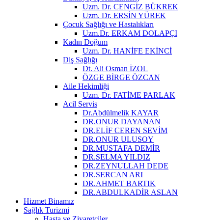
Uzm. Dr. CENGİZ BÜKREK
Uzm. Dr. ERSİN YÜREK
Çocuk Sağlığı ve Hastalıkları
Uzm.Dr. ERKAM DOLAPÇI
Kadın Doğum
Uzm. Dr. HANİFE EKİNCİ
Diş Sağlığı
Dt. Ali Osman İZOL
ÖZGE BİRGE ÖZCAN
Aile Hekimliği
Uzm. Dr. FATİME PARLAK
Acil Servis
Dr.Abdülmelik KAYAR
DR.ONUR DAYANAN
DR.ELİF CEREN SEVİM
DR.ONUR ULUSOY
DR.MUSTAFA DEMİR
DR.SELMA YILDIZ
DR.ZEYNULLAH DEDE
DR.SERCAN ARI
DR.AHMET BARTIK
DR.ABDULKADİR ASLAN
Hizmet Binamız
Sağlık Turizmi
Hasta ve Ziyaretçiler