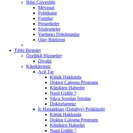
Bilgi Güvenliği
Mevzuat
Politikalar
Formlar
Prosedürler
Sözleşmeler
Yardımcı Dökümanlar
Olay Bildirimi
Tıbbi Birimler
Özellikli Hizmetler
Diyaliz
Kliniklerimiz
Acil Tıp
Klinik Hakkında
Doktor Çalışma Programı
Klinikten Haberler
Nasıl Gidilir ?
Sıkça Sorulan Sorular
Doktorlarımız
İç Hastalıkları (Dahiliye) Polikliniği
Klinik Hakkında
Doktor Çalışma Programı
Klinikten Haberler
Nasıl Gidilir ?