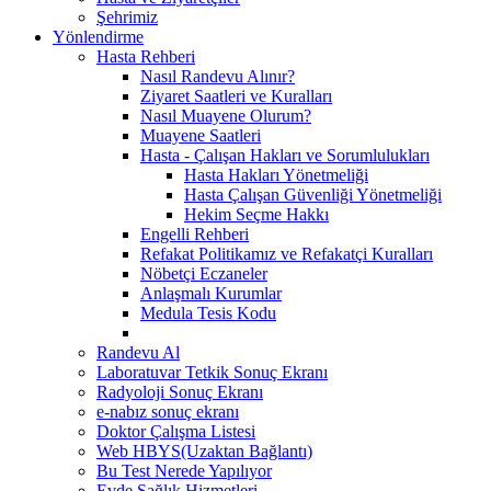
Şehrimiz
Yönlendirme
Hasta Rehberi
Nasıl Randevu Alınır?
Ziyaret Saatleri ve Kuralları
Nasıl Muayene Olurum?
Muayene Saatleri
Hasta - Çalışan Hakları ve Sorumlulukları
Hasta Hakları Yönetmeliği
Hasta Çalışan Güvenliği Yönetmeliği
Hekim Seçme Hakkı
Engelli Rehberi
Refakat Politikamız ve Refakatçi Kuralları
Nöbetçi Eczaneler
Anlaşmalı Kurumlar
Medula Tesis Kodu
Randevu Al
Laboratuvar Tetkik Sonuç Ekranı
Radyoloji Sonuç Ekranı
e-nabız sonuç ekranı
Doktor Çalışma Listesi
Web HBYS(Uzaktan Bağlantı)
Bu Test Nerede Yapılıyor
Evde Sağlık Hizmetleri