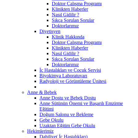
Doktor Çalışma Programı
Klinikten Haberler
Nasıl Gidilir ?
Sıkça Sorulan Sorular
Doktorlarımız
Diyetisyen
Klinik Hakkında
Doktor Çalışma Programı
Klinikten Haberler
Nasıl Gidilir ?
Sıkça Sorulan Sorular
Doktorlarımız
İç Hastalıkları ve Çocuk Servisi
Biyokimya Laboratuvarı
Radyoloji ve Görüntüleme Ünitesi
Anne & Bebek
Anne Dostu ve Bebek Dostu
Anne Sütünün Önemi ve Başarılı Emzirme
Eğitimi
Doğum Salonu ve Bekleme
Gebe Okulu
Uzaktan Eğitim Gebe Okulu
Hekimlerimiz
Dahiliye( İç Hastalıkları)