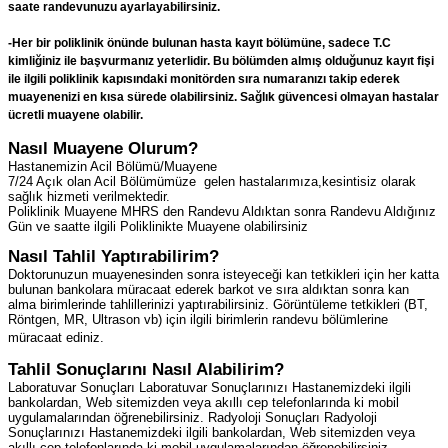
saate randevunuzu ayarlayabilirsiniz.
-Her bir poliklinik önünde bulunan hasta kayıt bölümüne, sadece T.C
kimliğiniz ile başvurmanız yeterlidir. Bu bölümden almış olduğunuz kayıt fişi
ile ilgili poliklinik kapısındaki monitörden sıra numaranızı takip ederek
muayenenizi en kısa sürede olabilirsiniz. Sağlık güvencesi olmayan hastalar
ücretli muayene olabilir.
Nasıl Muayene Olurum?
Hastanemizin Acil Bölümü/Muayene
7/24 Açık olan Acil Bölümümüze gelen hastalarımıza,kesintisiz olarak
sağlık hizmeti verilmektedir.
Poliklinik Muayene MHRS den Randevu Aldıktan sonra Randevu Aldığınız
Gün ve saatte ilgili Poliklinikte Muayene olabilirsiniz
Nasıl Tahlil Yaptırabilirim?
Doktorunuzun muayenesinden sonra isteyeceği kan tetkikleri için her katta
bulunan bankolara müracaat ederek barkot ve sıra aldıktan sonra kan
alma birimlerinde tahlillerinizi yaptırabilirsiniz. Görüntüleme tetkikleri (BT,
Röntgen, MR, Ultrason vb) için ilgili birimlerin randevu bölümlerine
müracaat ediniz.
Tahlil Sonuçlarını Nasıl Alabilirim?
Laboratuvar Sonuçları Laboratuvar Sonuçlarınızı Hastanemizdeki ilgili
bankolardan, Web sitemizden veya akıllı cep telefonlarında ki mobil
uygulamalarından öğrenebilirsiniz. Radyoloji Sonuçları Radyoloji
Sonuçlarınızı Hastanemizdeki ilgili bankolardan, Web sitemizden veya
akıllı cep telefonlarında ki mobil uygulamalarından öğrenebilirsiniz.