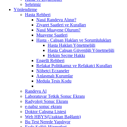
Şehrimiz
Yönlendirme
Hasta Rehberi
Nasıl Randevu Alınır?
Ziyaret Saatleri ve Kuralları
Nasıl Muayene Olurum?
Muayene Saatleri
Hasta - Çalışan Hakları ve Sorumlulukları
Hasta Hakları Yönetmeliği
Hasta Çalışan Güvenliği Yönetmeliği
Hekim Seçme Hakkı
Engelli Rehberi
Refakat Politikamız ve Refakatçi Kuralları
Nöbetçi Eczaneler
Anlaşmalı Kurumlar
Medula Tesis Kodu
Randevu Al
Laboratuvar Tetkik Sonuç Ekranı
Radyoloji Sonuç Ekranı
e-nabız sonuç ekranı
Doktor Çalışma Listesi
Web HBYS(Uzaktan Bağlantı)
Bu Test Nerede Yapılıyor
Evde Sağlık Hizmetleri