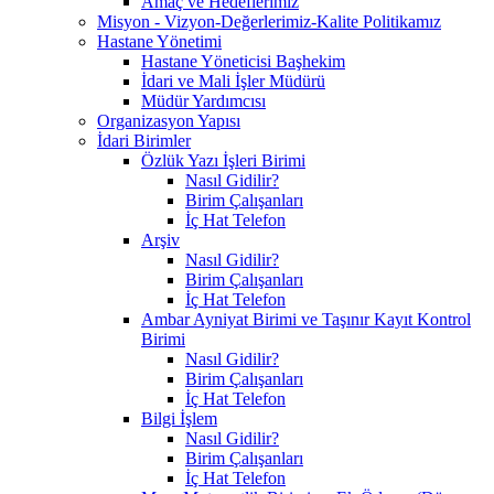
Amaç ve Hedeflerimiz
Misyon - Vizyon-Değerlerimiz-Kalite Politikamız
Hastane Yönetimi
Hastane Yöneticisi Başhekim
İdari ve Mali İşler Müdürü
Müdür Yardımcısı
Organizasyon Yapısı
İdari Birimler
Özlük Yazı İşleri Birimi
Nasıl Gidilir?
Birim Çalışanları
İç Hat Telefon
Arşiv
Nasıl Gidilir?
Birim Çalışanları
İç Hat Telefon
Ambar Ayniyat Birimi ve Taşınır Kayıt Kontrol
Birimi
Nasıl Gidilir?
Birim Çalışanları
İç Hat Telefon
Bilgi İşlem
Nasıl Gidilir?
Birim Çalışanları
İç Hat Telefon