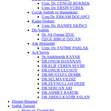
Uzm. Dr. CENGİZ BÜKREK
Uzm. Dr. ERSİN YÜREK
Çocuk Sağlığı ve Hastalıkları
Uzm.Dr. ERKAM DOLAPÇI
Kadın Doğum
Uzm. Dr. HANİFE EKİNCİ
Diş Sağlığı
Dt. Ali Osman İZOL
ÖZGE BİRGE ÖZCAN
Aile Hekimliği
Uzm. Dr. FATİME PARLAK
Acil Servis
Dr.Abdülmelik KAYAR
DR.ONUR DAYANAN
DR.ELİF CEREN SEVİM
DR.ONUR ULUSOY
DR.MUSTAFA DEMİR
DR.SELMA YILDIZ
DR.ZEYNULLAH DEDE
DR.SERCAN ARI
DR.AHMET BARTIK
DR.ABDULKADİR ASLAN
Hizmet Binamız
Sağlık Turizmi
Hasta ve Ziyaretçiler