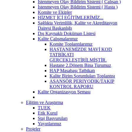
İstenmeyen Olay Bildirim Sistemi ( Çalışan )
İstenmeyen Olay Bildirim Sistemi ( Hasta )
Komite ve Ekipler
HİZMET İÇİ EĞİTİMLERİMİZ...
Sağlıkta Verimlilik, Kalite ve Akreditasyon
Dairesi Başkanlığı
Dış Kaynaklı Doküman Listesi
Kalite Çalışmalarımız
Komite Toplantılarımız
HASTANEMİZDE MAVİ KOD
TATBİKATI
GERÇEKLEŞTİRİLMİŞTİR.
Hastane 2.Dönem Bina Turumuz
HAP Masabaşı Tatbikatı
Kalite Birim Sorumluları Toplantısı
ASANSÖR PERIYODIK/TAKIP
KONTROL RAPORU
Kalite Organizasyon Şeması
Eğitim ve Araştırma
TUEK
Etik Kurul
Staj Başvuruları
Yayınlarımız
Projeler