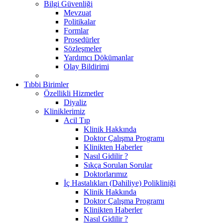
Bilgi Güvenliği
Mevzuat
Politikalar
Formlar
Prosedürler
Sözleşmeler
Yardımcı Dökümanlar
Olay Bildirimi
Tıbbi Birimler
Özellikli Hizmetler
Diyaliz
Kliniklerimiz
Acil Tıp
Klinik Hakkında
Doktor Çalışma Programı
Klinikten Haberler
Nasıl Gidilir ?
Sıkça Sorulan Sorular
Doktorlarımız
İç Hastalıkları (Dahiliye) Polikliniği
Klinik Hakkında
Doktor Çalışma Programı
Klinikten Haberler
Nasıl Gidilir ?